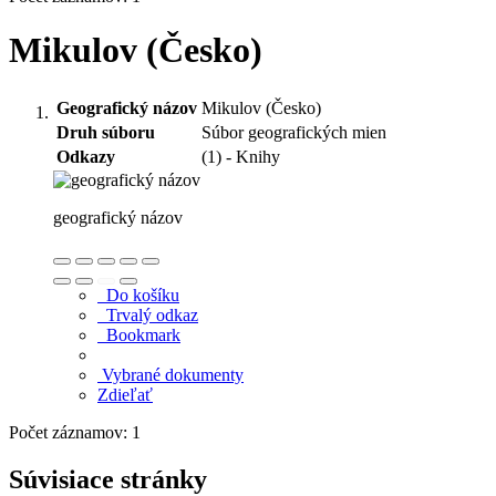
Mikulov (Česko)
Geografický názov
Mikulov (Česko)
Druh súboru
Súbor geografických mien
Odkazy
(1) - Knihy
geografický názov
Do košíku
Trvalý odkaz
Bookmark
Vybrané dokumenty
Zdieľať
Počet záznamov: 1
Súvisiace stránky