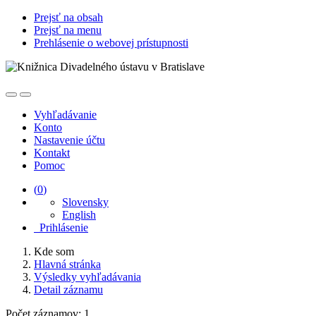
Prejsť na obsah
Prejsť na menu
Prehlásenie o webovej prístupnosti
Vyhľadávanie
Konto
Nastavenie účtu
Kontakt
Pomoc
(
0
)
Slovensky
English
Prihlásenie
Kde som
Hlavná stránka
Výsledky vyhľadávania
Detail záznamu
Počet záznamov: 1