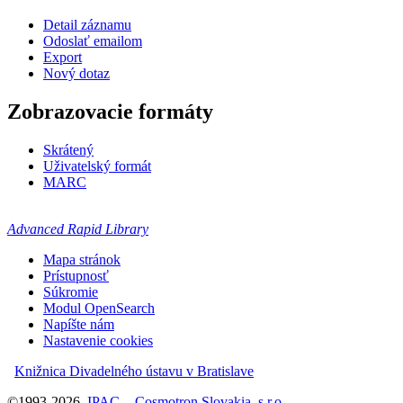
Detail záznamu
Odoslať emailom
Export
Nový dotaz
Zobrazovacie formáty
Skrátený
Uživatelský formát
MARC
Advanced Rapid Library
Mapa stránok
Prístupnosť
Súkromie
Modul OpenSearch
Napíšte nám
Nastavenie cookies
Knižnica Divadelného ústavu v Bratislave
©1993-2026
IPAC
-
Cosmotron Slovakia, s.r.o.