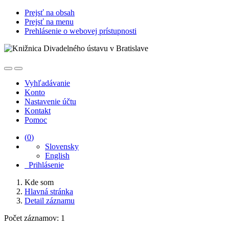
Prejsť na obsah
Prejsť na menu
Prehlásenie o webovej prístupnosti
Vyhľadávanie
Konto
Nastavenie účtu
Kontakt
Pomoc
(
0
)
Slovensky
English
Prihlásenie
Kde som
Hlavná stránka
Detail záznamu
Počet záznamov: 1