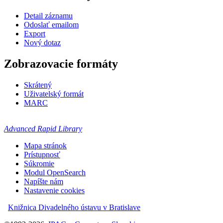
Detail záznamu
Odoslať emailom
Export
Nový dotaz
Zobrazovacie formáty
Skrátený
Uživatelský formát
MARC
Advanced Rapid Library
Mapa stránok
Prístupnosť
Súkromie
Modul OpenSearch
Napíšte nám
Nastavenie cookies
Knižnica Divadelného ústavu v Bratislave