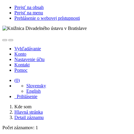
Prejsť na obsah
Prejsť na menu
Prehlásenie o webovej prístupnosti
Vyhľadávanie
Konto
Nastavenie účtu
Kontakt
Pomoc
(
0
)
Slovensky
English
Prihlásenie
Kde som
Hlavná stránka
Detail záznamu
Počet záznamov: 1