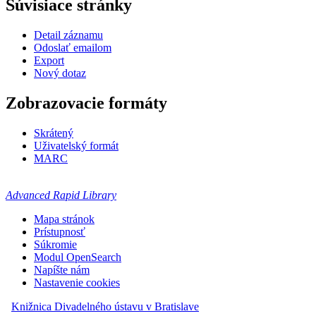
Súvisiace stránky
Detail záznamu
Odoslať emailom
Export
Nový dotaz
Zobrazovacie formáty
Skrátený
Uživatelský formát
MARC
Advanced Rapid Library
Mapa stránok
Prístupnosť
Súkromie
Modul OpenSearch
Napíšte nám
Nastavenie cookies
Knižnica Divadelného ústavu v Bratislave