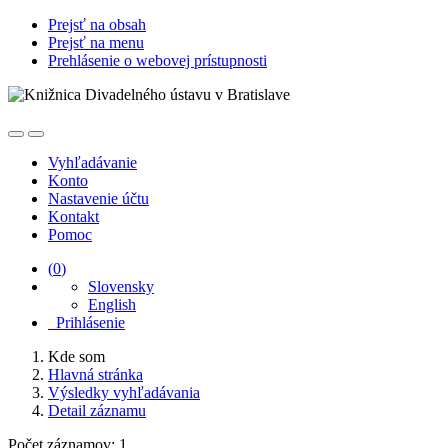
Prejsť na obsah
Prejsť na menu
Prehlásenie o webovej prístupnosti
Vyhľadávanie
Konto
Nastavenie účtu
Kontakt
Pomoc
(
0
)
Slovensky
English
Prihlásenie
Kde som
Hlavná stránka
Výsledky vyhľadávania
Detail záznamu
Počet záznamov: 1