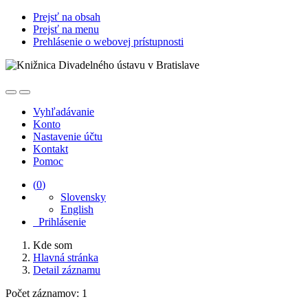
Prejsť na obsah
Prejsť na menu
Prehlásenie o webovej prístupnosti
Vyhľadávanie
Konto
Nastavenie účtu
Kontakt
Pomoc
(
0
)
Slovensky
English
Prihlásenie
Kde som
Hlavná stránka
Detail záznamu
Počet záznamov: 1