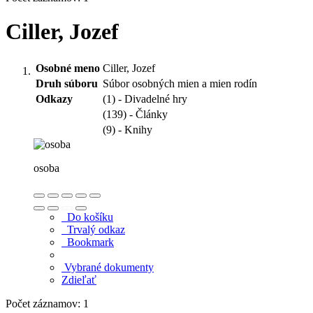
Ciller, Jozef
Osobné meno
Ciller, Jozef
Druh súboru
Súbor osobných mien a mien rodín
Odkazy
(1) - Divadelné hry
(139) - Články
(9) - Knihy
osoba
Do košíku
Trvalý odkaz
Bookmark
Vybrané dokumenty
Zdieľať
Počet záznamov: 1