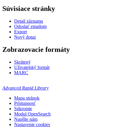
Súvisiace stránky
Detail záznamu
Odoslať emailom
Export
Nový dotaz
Zobrazovacie formáty
Skrátený
Uživatelský formát
MARC
Advanced Rapid Library
Mapa stránok
Prístupnosť
Súkromie
Modul OpenSearch
Napíšte nám
Nastavenie cookies