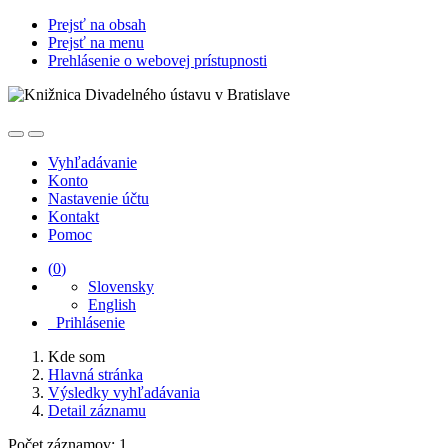
Prejsť na obsah
Prejsť na menu
Prehlásenie o webovej prístupnosti
Vyhľadávanie
Konto
Nastavenie účtu
Kontakt
Pomoc
(
0
)
Slovensky
English
Prihlásenie
Kde som
Hlavná stránka
Výsledky vyhľadávania
Detail záznamu
Počet záznamov: 1