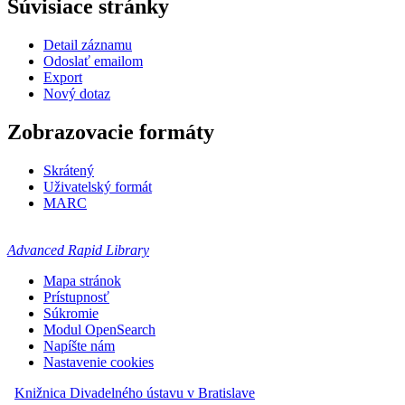
Súvisiace stránky
Detail záznamu
Odoslať emailom
Export
Nový dotaz
Zobrazovacie formáty
Skrátený
Uživatelský formát
MARC
Advanced Rapid Library
Mapa stránok
Prístupnosť
Súkromie
Modul OpenSearch
Napíšte nám
Nastavenie cookies
Knižnica Divadelného ústavu v Bratislave