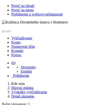
Prejsť na obsah
Prejsť na menu
Prehlásenie o webovej prístupnosti
Vyhľadávanie
Konto
Nastavenie účtu
Kontakt
Pomoc
(
0
)
Slovensky
English
Prihlásenie
Kde som
Hlavná stránka
Výsledky vyhľadávania
Detail záznamu
Počet záznamov: 1