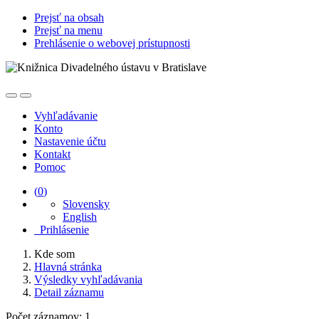
Prejsť na obsah
Prejsť na menu
Prehlásenie o webovej prístupnosti
Vyhľadávanie
Konto
Nastavenie účtu
Kontakt
Pomoc
(
0
)
Slovensky
English
Prihlásenie
Kde som
Hlavná stránka
Výsledky vyhľadávania
Detail záznamu
Počet záznamov: 1