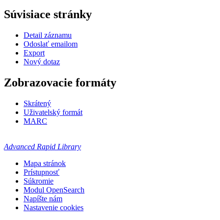
Súvisiace stránky
Detail záznamu
Odoslať emailom
Export
Nový dotaz
Zobrazovacie formáty
Skrátený
Uživatelský formát
MARC
Advanced Rapid Library
Mapa stránok
Prístupnosť
Súkromie
Modul OpenSearch
Napíšte nám
Nastavenie cookies