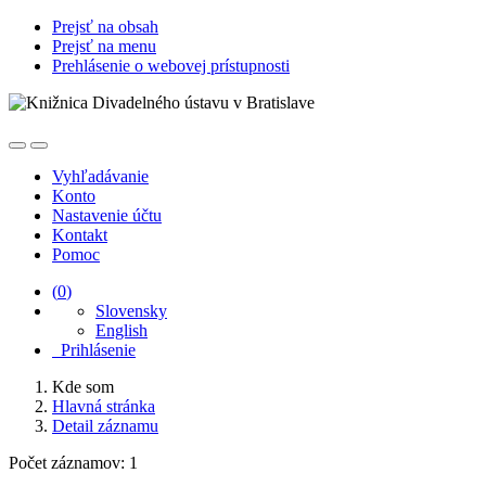
Prejsť na obsah
Prejsť na menu
Prehlásenie o webovej prístupnosti
Vyhľadávanie
Konto
Nastavenie účtu
Kontakt
Pomoc
(
0
)
Slovensky
English
Prihlásenie
Kde som
Hlavná stránka
Detail záznamu
Počet záznamov: 1