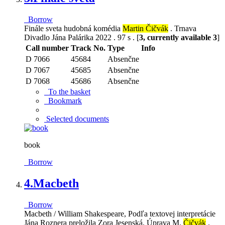
Borrow
Finále sveta hudobná komédia
Martin Čičvák
. Trnava
Divadlo Jána Palárika 2022 . 97 s . [
3, currently available 3
]
Call number
Track No.
Type
Info
D 7066
45684
Absenčne
D 7067
45685
Absenčne
D 7068
45686
Absenčne
To the basket
Bookmark
Selected documents
book
Borrow
4.
Macbeth
Borrow
Macbeth / William Shakespeare, Podľa textovej interpretácie
Jána Roznera preložila Zora Jesenská, Úprava M.
Čičvák
.