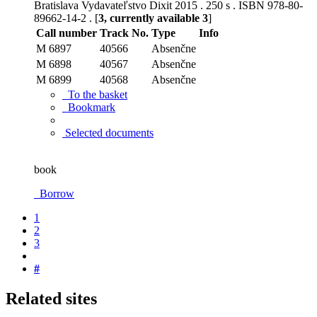
Bratislava Vydavateľstvo Dixit 2015 . 250 s . ISBN 978-80-
89662-14-2 . [
3, currently available 3
]
Call number
Track No.
Type
Info
M 6897
40566
Absenčne
M 6898
40567
Absenčne
M 6899
40568
Absenčne
To the basket
Bookmark
Selected documents