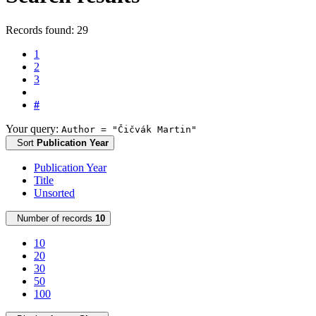
Records found: 29
1
2
3
#
Your query:
Author = "Čičvák Martin"
Sort
Publication Year
Publication Year
Title
Unsorted
Number of records
10
10
20
30
50
100