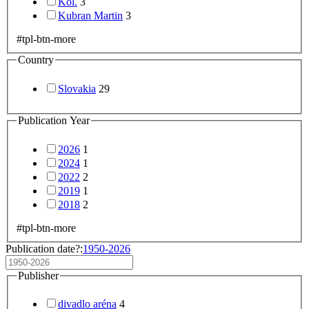
Articles
7
Books
2
Availability
free
21
reservation
1
Na predaj
prípis
4
Language
Slovak
27
English
1
Hungarian
1
Subject Headings
divadelné hry
17