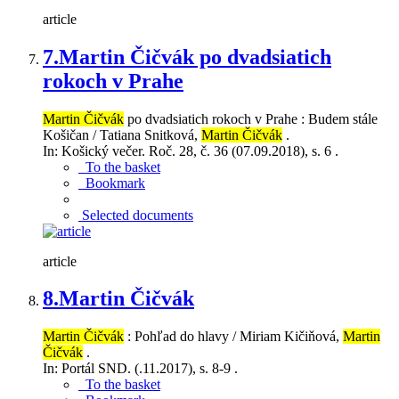
article
7.
Martin Čičvák po dvadsiatich
rokoch v Prahe
Martin Čičvák
po dvadsiatich rokoch v Prahe : Budem stále
Košičan / Tatiana Snitková,
Martin Čičvák
.
In: Košický večer. Roč. 28, č. 36 (07.09.2018), s. 6 .
To the basket
Bookmark
Selected documents
article
8.
Martin Čičvák
Martin Čičvák
: Pohľad do hlavy / Miriam Kičiňová,
Martin
Čičvák
.
In: Portál SND. (.11.2017), s. 8-9 .
To the basket