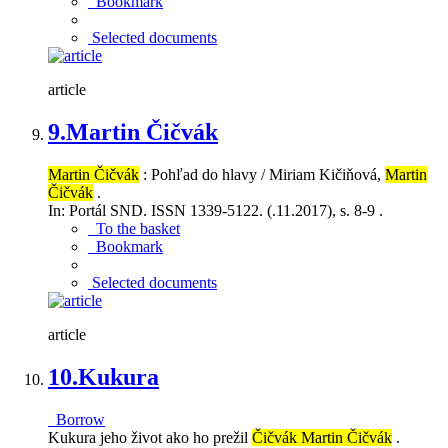
Bookmark
Selected documents
article
9.
Martin Čičvák
Martin Čičvák
: Pohľad do hlavy / Miriam Kičiňová,
Martin
Čičvák
.
In: Portál SND. ISSN 1339-5122. (.11.2017), s. 8-9 .
To the basket
Bookmark
Selected documents
article
10.
Kukura
Borrow
Kukura jeho život ako ho prežil
Čičvák Martin Čičvák
.