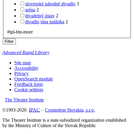
dráma slovenská
7
čičvák martin
6
čičvák, martin
5
bulletiny
4
#tpl-btn-more
Author
Čičvák Martin
29
Kičiňová Miriam
4
Feldek Ľubomír 1936-
3
Kol.
3
Kubran Martin
3
#tpl-btn-more
Country
Slovakia
29
Publication Year
2026
1