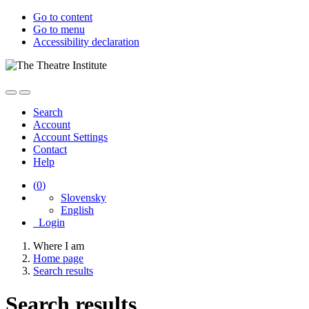
Go to content
Go to menu
Accessibility declaration
Search
Account
Account Settings
Contact
Help
(
0
)
Slovensky
English
Login
Where I am
Home page
Search results
Search results