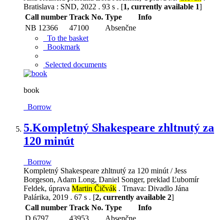
Bratislava : SND, 2022 . 93 s . [
1, currently available 1
]
Call number
Track No.
Type
Info
NB 12366
47100
Absenčne
To the basket
Bookmark
Selected documents
book
Borrow
5.
Kompletný Shakespeare zhltnutý za
120 minút
Borrow
Kompletný Shakespeare zhltnutý za 120 minút / Jess
Borgeson, Adam Long, Daniel Songer, preklad Ľubomír
Feldek, úprava
Martin Čičvák
. Trnava: Divadlo Jána
Palárika, 2019 . 67 s . [
2, currently available 2
]
Call number
Track No.
Type
Info
D 6797
43953
Absenčne