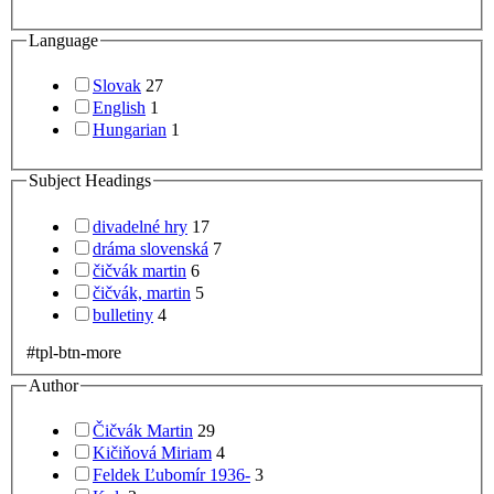
book
Borrow
1
2
3
#
Related sites
Search results
Sending news (SDI).
Haven't found?
Edit the query
Resources
New query
Filter
Document Type
Theater plays
20