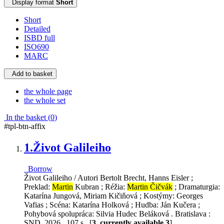
Display format
Short
Short
Detailed
ISBD full
ISO690
MARC
Add to basket
the whole page
the whole set
In the basket (
0
)
#tpl-btn-affix
1.
Život Galileiho
Borrow
Život Galileiho / Autori Bertolt Brecht, Hanns Eisler ;
Preklad:
Martin
Kubran ; Réžia:
Martin Čičvák
; Dramaturgia:
Katarína Jungová, Miriam Kičiňová ; Kostýmy: Georges
Vafias ; Scéna: Katarína Holková ; Hudba: Ján Kučera ;
Pohybová spolupráca: Silvia Hudec Beláková . Bratislava :
SND, 2026 . 107 s . [
3, currently available 3
]