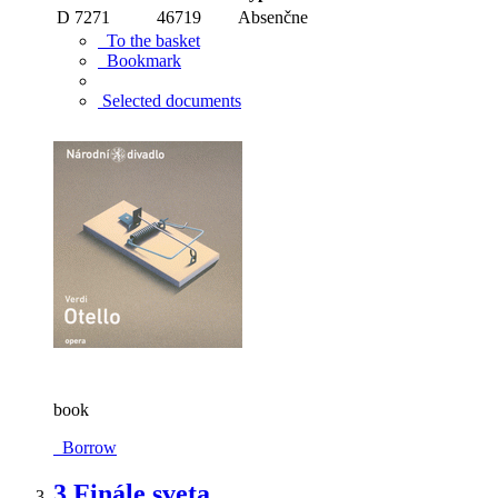
D 7271
46719
Absenčne
To the basket
Bookmark
Selected documents
book
Borrow
3.
Finále sveta