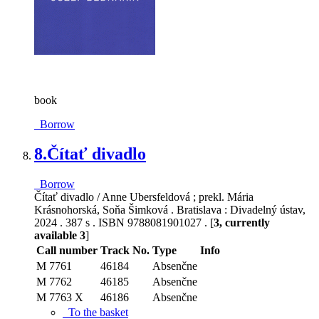
book
Borrow
8.
Čítať divadlo
Borrow
Čítať divadlo / Anne Ubersfeldová ; prekl. Mária
Krásnohorská, Soňa Šimková . Bratislava : Divadelný ústav,
2024 . 387 s . ISBN 9788081901027 . [
3, currently
available 3
]
Call number
Track No.
Type
Info
M 7761
46184
Absenčne
M 7762
46185
Absenčne
M 7763 X
46186
Absenčne
To the basket