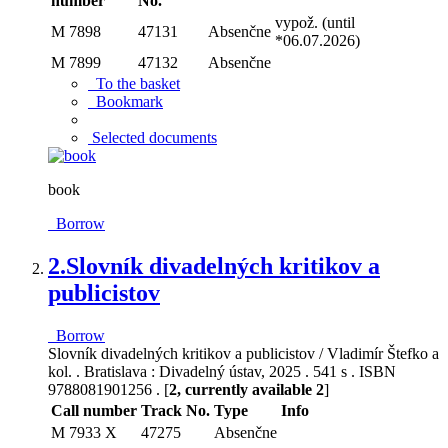
number
No.
vypož. (until
M 7898
47131
Absenčne
*06.07.2026)
M 7899
47132
Absenčne
To the basket
Bookmark
Selected documents
book
Borrow
2.
Slovník divadelných kritikov a
publicistov
Borrow
Slovník divadelných kritikov a publicistov / Vladimír Štefko a
kol. . Bratislava : Divadelný ústav, 2025 . 541 s . ISBN
9788081901256 . [
2, currently available 2
]
Call number
Track No.
Type
Info
M 7933 X
47275
Absenčne