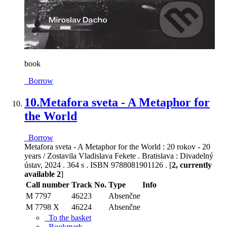
book
Borrow
10.
Metafora sveta - A Metaphor for
the World
Borrow
Metafora sveta - A Metaphor for the World : 20 rokov - 20
years / Zostavila Vladislava Fekete . Bratislava : Divadelný
ústav, 2024 . 364 s . ISBN 9788081901126 . [
2, currently
available 2
]
Call number
Track No.
Type
Info
M 7797
46223
Absenčne
M 7798 X
46224
Absenčne
To the basket
Bookmark