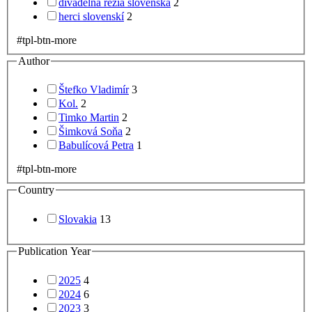
divadelná réžia slovenská
2
herci slovenskí
2
#tpl-btn-more
Author
Štefko Vladimír
3
Kol.
2
Timko Martin
2
Šimková Soňa
2
Babulícová Petra
1
#tpl-btn-more
Country
Slovakia
13
Publication Year
2025
4
2024
6
2023
3