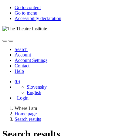
Go to content
Go to menu
Accessibility declaration
Search
Account
Account Settings
Contact
Help
(
0
)
Slovensky
English
Login
Where I am
Home page
Search results
Search results