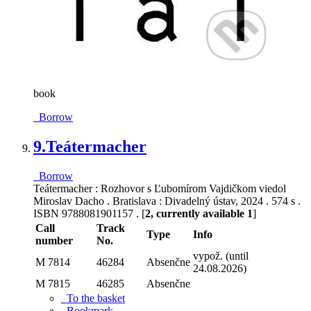
book
Borrow
9.
Teátermacher
Borrow
Teátermacher : Rozhovor s Ľubomírom Vajdičkom viedol
Miroslav Dacho . Bratislava : Divadelný ústav, 2024 . 574 s .
ISBN 9788081901157 . [
2, currently available 1
]
Call
Track
Type
Info
number
No.
vypož. (until
M 7814
46284
Absenčne
24.08.2026)
M 7815
46285
Absenčne
To the basket
Bookmark