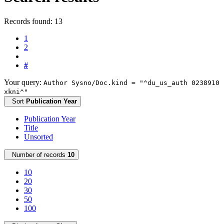
Records found: 13
1
2
#
Your query:
Author Sysno/Doc.kind = "^du_us_auth 0238910
xkni^"
Sort
Publication Year
Publication Year
Title
Unsorted
Number of records
10
10
20
30
50
100