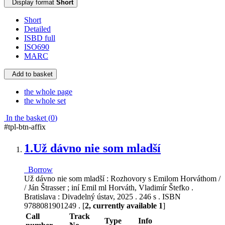
Display format
Short
Short
Detailed
ISBD full
ISO690
MARC
Add to basket
the whole page
the whole set
In the basket (
0
)
#tpl-btn-affix
1.
Už dávno nie som mladší
Borrow
Už dávno nie som mladší : Rozhovory s Emilom Horváthom /
/ Ján Štrasser ; iní Emil ml Horváth, Vladimír Štefko .
Bratislava : Divadelný ústav, 2025 . 246 s . ISBN
9788081901249 . [
2, currently available 1
]
Call
Track
Type
Info