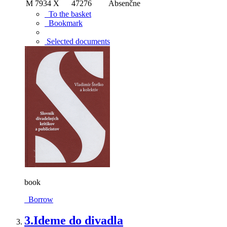
M 7934 X
47276
Absenčne
To the basket
Bookmark
Selected documents
book
Borrow
3.
Ideme do divadla