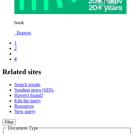
book
Borrow
1
2
#
Related sites
Search results
Sending news (SDI).
Haven't found?
Edit the query
Resources
New query
Filter
Document Type