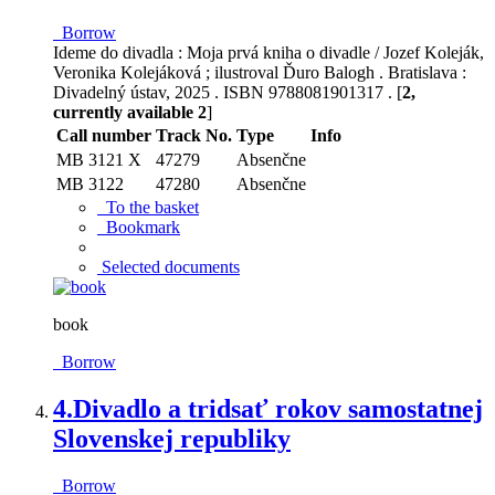
Borrow
Ideme do divadla : Moja prvá kniha o divadle / Jozef Koleják,
Veronika Kolejáková ; ilustroval Ďuro Balogh . Bratislava :
Divadelný ústav, 2025 . ISBN 9788081901317 . [
2,
currently available 2
]
Call number
Track No.
Type
Info
MB 3121 X
47279
Absenčne
MB 3122
47280
Absenčne
To the basket
Bookmark
Selected documents
book
Borrow
4.
Divadlo a tridsať rokov samostatnej
Slovenskej republiky
Borrow