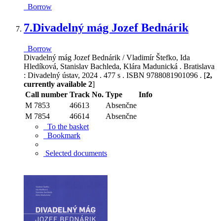
Borrow
7.
Divadelný mág Jozef Bednárik
Borrow
Divadelný mág Jozef Bednárik / Vladimír Štefko, Ida
Hledíková, Stanislav Bachleda, Klára Madunická . Bratislava
: Divadelný ústav, 2024 . 477 s . ISBN 9788081901096 . [
2,
currently available 2
]
Call number
Track No.
Type
Info
M 7853
46613
Absenčne
M 7854
46614
Absenčne
To the basket
Bookmark
Selected documents