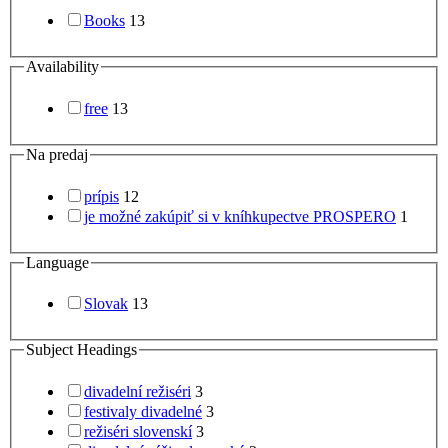
Books
13
Availability
free
13
Na predaj
prípis
12
je možné zakúpiť si v kníhkupectve PROSPERO
1
Language
Slovak
13
Subject Headings
divadelní režiséri
3
festivaly divadelné
3
režiséri slovenskí
3