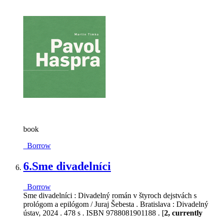
book
Borrow
6.
Sme divadelníci
Borrow
Sme divadelníci : Divadelný román v štyroch dejstvách s
prológom a epilógom / Juraj Šebesta . Bratislava : Divadelný
ústav, 2024 . 478 s . ISBN 9788081901188 . [
2, currently