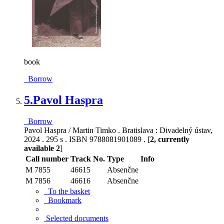
book
Borrow
5.
Pavol Haspra
Borrow
Pavol Haspra / Martin Timko . Bratislava : Divadelný ústav,
2024 . 295 s . ISBN 9788081901089 . [
2, currently
available 2
]
Call number
Track No.
Type
Info
M 7855
46615
Absenčne
M 7856
46616
Absenčne
To the basket
Bookmark
Selected documents