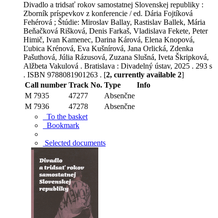
Divadlo a tridsať rokov samostatnej Slovenskej republiky :
Zborník príspevkov z konferencie / ed. Dária Fojtíková
Fehérová ; Štúdie: Miroslav Ballay, Rastislav Ballek, Mária
Beňačková Rišková, Denis Farkaš, Vladislava Fekete, Peter
Himič, Ivan Kamenec, Darina Kárová, Elena Knopová,
Ľubica Krénová, Eva Kušnírová, Jana Orlická, Zdenka
Pašuthová, Júlia Rázusová, Zuzana Slušná, Iveta Škripková,
Alžbeta Vakulová . Bratislava : Divadelný ústav, 2025 . 293 s
. ISBN 9788081901263 . [
2, currently available 2
]
Call number
Track No.
Type
Info
M 7935
47277
Absenčne
M 7936
47278
Absenčne
To the basket
Bookmark
Selected documents