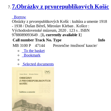
7.
Obrázky z prvorepublikových Košíc
Borrow
Obrázky z prvorepublikových Košíc : kultúra a umenie 1918
- 1938 / Dušan Béreš, Miroslav Kleban . Košice :
Východoslovenské múzeum, 2020 . 123 s . ISBN
9788089093649 . [
1, currently available 1
]
Call number
Track No.
Type
Info
MB 3100 P
47144
Prezenčne /možnosť kaucie/
To the basket
Bookmark
Selected documents