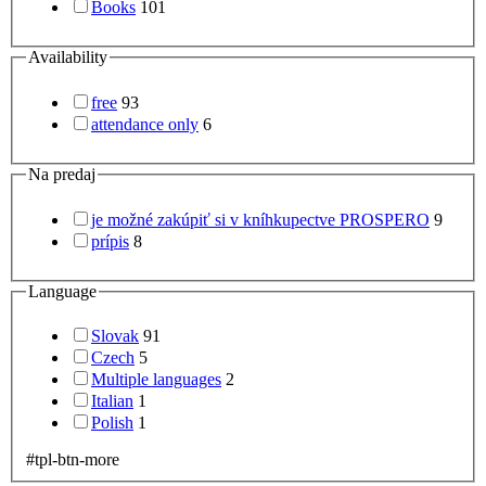
Books
101
Availability
free
93
attendance only
6
Na predaj
je možné zakúpiť si v kníhkupectve PROSPERO
9
prípis
8
Language
Slovak
91
Czech
5
Multiple languages
2
Italian
1
Polish
1
#tpl-btn-more