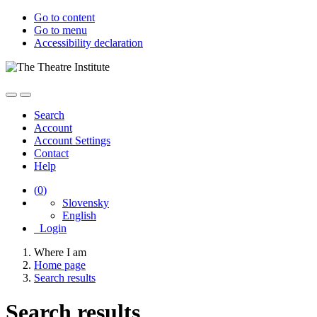
Go to content
Go to menu
Accessibility declaration
Search
Account
Account Settings
Contact
Help
(
0
)
Slovensky
English
Login
Where I am
Home page
Search results
Search results