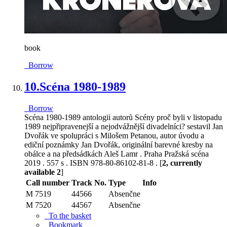
book
Borrow
10.
Scéna 1980-1989
Borrow
Scéna 1980-1989 antologii autorů Scény proč byli v listopadu
1989 nejpřipravenejší a nejodvážnější divadelníci? sestavil Jan
Dvořák ve spolupráci s Milošem Petanou, autor úvodu a
ediční poznámky Jan Dvořák, originální barevné kresby na
obálce a na předsádkách Aleš Lamr . Praha Pražská scéna
2019 . 557 s . ISBN 978-80-86102-81-8 . [
2, currently
available 2
]
Call number
Track No.
Type
Info
M 7519
44566
Absenčne
M 7520
44567
Absenčne
To the basket
Bookmark