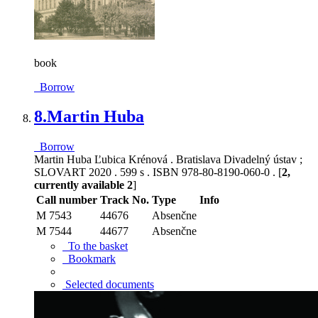
book
Borrow
8.
Martin Huba
Borrow
Martin Huba Ľubica Krénová . Bratislava Divadelný ústav ;
SLOVART 2020 . 599 s . ISBN 978-80-8190-060-0 . [
2,
currently available 2
]
Call number
Track No.
Type
Info
M 7543
44676
Absenčne
M 7544
44677
Absenčne
To the basket
Bookmark
Selected documents