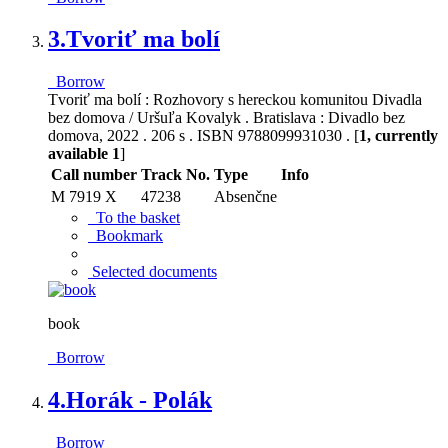
3.
Tvoriť ma bolí
Borrow
Tvoriť ma bolí : Rozhovory s hereckou komunitou Divadla
bez domova / Uršuľa Kovalyk . Bratislava : Divadlo bez
domova, 2022 . 206 s . ISBN 9788099931030 . [
1, currently
available 1
]
Call number
Track No.
Type
Info
M 7919 X
47238
Absenčne
To the basket
Bookmark
Selected documents
book
Borrow
4.
Horák - Polák
Borrow