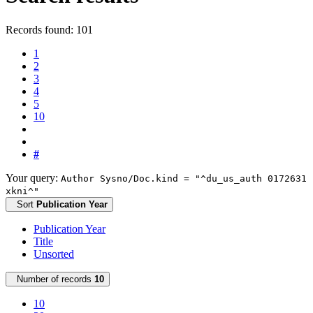
Records found: 101
1
2
3
4
5
10
#
Your query:
Author Sysno/Doc.kind = "^du_us_auth 0172631
xkni^"
Sort
Publication Year
Publication Year
Title
Unsorted
Number of records
10
10