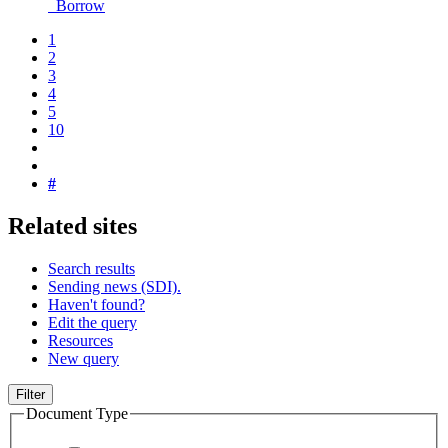
Borrow
1
2
3
4
5
10
#
Related sites
Search results
Sending news (SDI).
Haven't found?
Edit the query
Resources
New query
Filter
Document Type