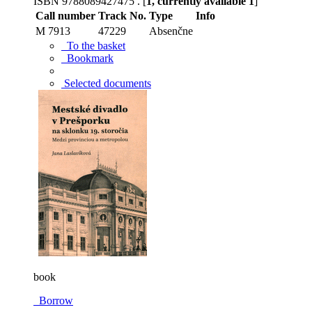
ISBN 9788089427475 . [
1, currently available 1
]
Call number
Track No.
Type
Info
M 7913
47229
Absenčne
To the basket
Bookmark
Selected documents
book
Borrow