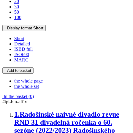
20
30
50
100
Display format
Short
Short
Detailed
ISBD full
ISO690
MARC
Add to basket
the whole page
the whole set
In the basket (
0
)
#tpl-btn-affix
1.
Radošinské naivné divadlo revue
RND 31 divadelná ročenka o 60.
sezóne (2022/2023) Radošinského