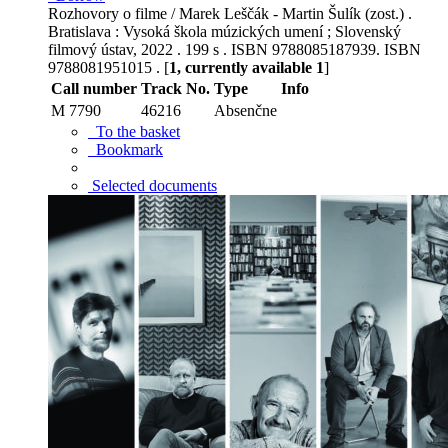
Rozhovory o filme / Marek Leščák - Martin Šulík (zost.) .
Bratislava : Vysoká škola múzických umení ; Slovenský
filmový ústav, 2022 . 199 s . ISBN 9788085187939. ISBN
9788081951015 . [
1, currently available 1
]
Call number
Track No.
Type
Info
M 7790
46216
Absenčne
To the basket
Bookmark
Selected documents