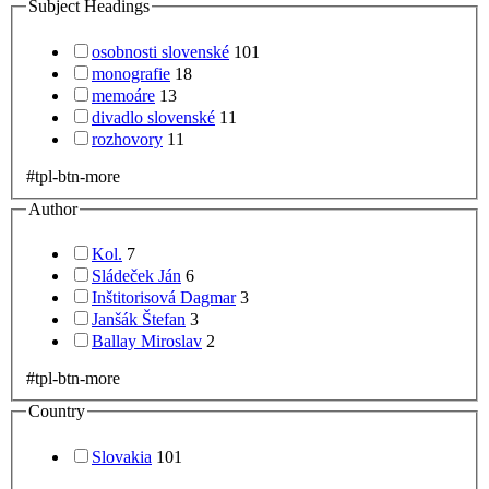
Subject Headings
osobnosti slovenské
101
monografie
18
memoáre
13
divadlo slovenské
11
rozhovory
11
#tpl-btn-more
Author
Kol.
7
Sládeček Ján
6
Inštitorisová Dagmar
3
Janšák Štefan
3
Ballay Miroslav
2
#tpl-btn-more
Country
Slovakia
101