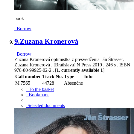
book
Borrow
9.
Zuzana Kronerová
Borrow
Zuzana Kronerová optimistka z presvedčenia Ján Štrasser,
Zuzana Kronerová . [Bratislava] N Press 2019 . 246 s . ISBN
978-80-99925-02-2 . [
1, currently available 1
]
Call number
Track No.
Type
Info
M 7565
44728
Absenčne
To the basket
Bookmark
Selected documents