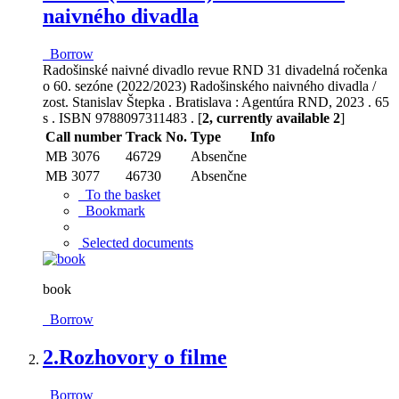
naivného divadla
Borrow
Radošinské naivné divadlo revue RND 31 divadelná ročenka
o 60. sezóne (2022/2023) Radošinského naivného divadla /
zost. Stanislav Štepka . Bratislava : Agentúra RND, 2023 . 65
s . ISBN 9788097311483 . [
2, currently available 2
]
Call number
Track No.
Type
Info
MB 3076
46729
Absenčne
MB 3077
46730
Absenčne
To the basket
Bookmark
Selected documents
book
Borrow
2.
Rozhovory o filme
Borrow