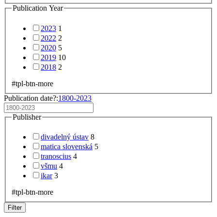
Publication Year
2023
1
2022
2
2020
5
2019
10
2018
2
#tpl-btn-more
Publication date?:
1800-2023
Publisher
divadelný ústav
8
matica slovenská
5
tranoscius
4
všmu
4
ikar
3
#tpl-btn-more
Filter