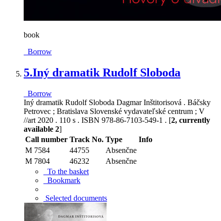
book
Borrow
5.
Iný dramatik Rudolf Sloboda
Borrow
Iný dramatik Rudolf Sloboda Dagmar Inštitorisová . Báčsky
Petrovec ; Bratislava Slovenské vydavateľské centrum ; V
//art 2020 . 110 s . ISBN 978-86-7103-549-1 . [
2, currently
available 2
]
Call number
Track No.
Type
Info
M 7584
44755
Absenčne
M 7804
46232
Absenčne
To the basket
Bookmark
Selected documents