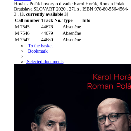
Horák - Polák hovory o divadle Karol Horák, Roman Polák .
Bratislava SLOVART 2020 . 271 s . ISBN 978-80-556-4564-
3 . [
3, currently available 3
]
Call number
Track No.
Type
Info
M 7545
44678
Absenčne
M 7546
44679
Absenčne
M 7547
44680
Absenčne
To the basket
Bookmark
Selected documents