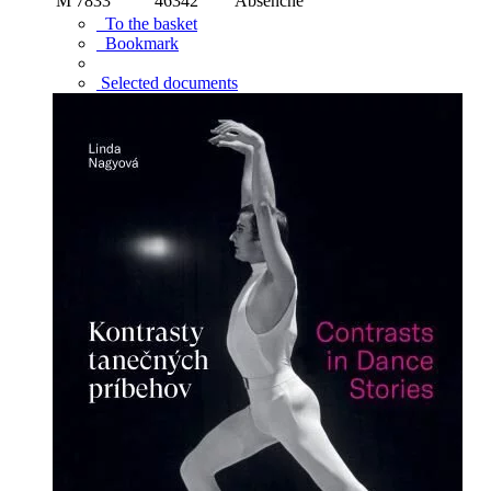
M 7833
46342
Absenčne
To the basket
Bookmark
Selected documents