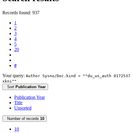
Records found: 937
1
2
3
4
5
20
#
Your query:
Author Sysno/Doc.kind = "^du_us_auth 0172537
xkni^"
Sort
Publication Year
Publication Year
Title
Unsorted
Number of records
10
10