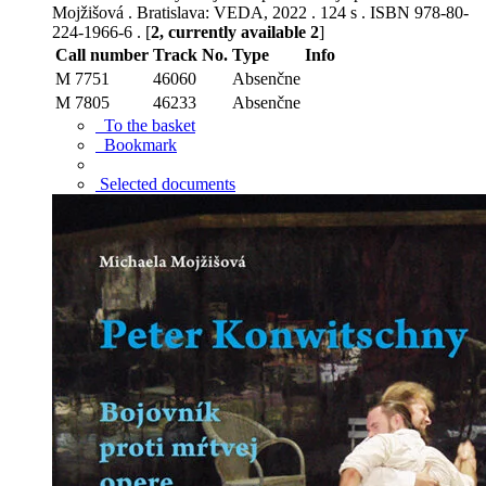
Mojžišová . Bratislava: VEDA, 2022 . 124 s . ISBN 978-80-
224-1966-6 . [
2, currently available 2
]
Call number
Track No.
Type
Info
M 7751
46060
Absenčne
M 7805
46233
Absenčne
To the basket
Bookmark
Selected documents