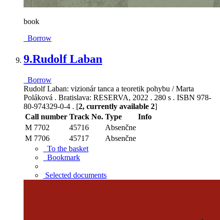
book
Borrow
9.
Rudolf Laban
Borrow
Rudolf Laban: vizionár tanca a teoretik pohybu / Marta
Poláková . Bratislava: RESERVA, 2022 . 280 s . ISBN 978-
80-974329-0-4 . [
2, currently available 2
]
Call number
Track No.
Type
Info
M 7702
45716
Absenčne
M 7706
45717
Absenčne
To the basket
Bookmark
Selected documents