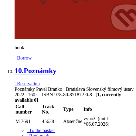
book
Borrow
10.
Poznámky
Reservation
Poznámky Pavel Branko . Bratislava Slovenský filmový ústav
2022 . 160 s . ISBN 978-80-85187-90-8 . [
1, currently
available 0
]
Call
Track
Type
Info
number
No.
vypož. (until
M 7691
45638
Absenčne
*06.07.2026)
To the basket
Bookmark