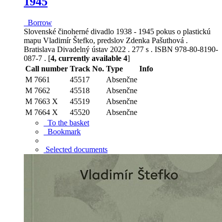
1945
Borrow
Slovenské činoherné divadlo 1938 - 1945 pokus o plastickú
mapu Vladimír Štefko, predslov Zdenka Pašuthová .
Bratislava Divadelný ústav 2022 . 277 s . ISBN 978-80-8190-
087-7 . [
4, currently available 4
]
Call number
Track No.
Type
Info
M 7661
45517
Absenčne
M 7662
45518
Absenčne
M 7663 X
45519
Absenčne
M 7664 X
45520
Absenčne
To the basket
Bookmark
Selected documents