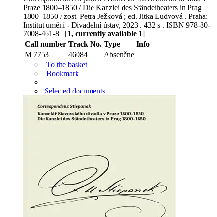
Praze 1800–1850 / Die Kanzlei des Ständetheaters in Prag
1800–1850 / zost. Petra Ježková ; ed. Jitka Ludvová . Praha:
Institut umění - Divadelní ústav, 2023 . 432 s . ISBN 978-80-
7008-461-8 . [
1, currently available 1
]
Call number
Track No.
Type
Info
M 7753
46084
Absenčne
To the basket
Bookmark
Selected documents