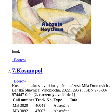
book
Borrow
7.
Kosmopol
Borrow
Kosmopol : ako sa tvorí imaginárium / zost. Mila Dromovich .
Banská Štiavnica: Vlnoplocha, 2022 . 295 s . ISBN 978-80-
974447-0-9 . [
2, currently available 2
]
Call number
Track No.
Type
Info
MB 3020
46041
Absenčne
MB 3092
47003
Absenčne