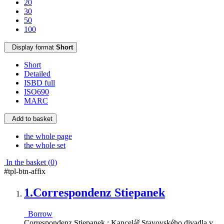
20
30
50
100
Display format
Short
Short
Detailed
ISBD full
ISO690
MARC
Add to basket
the whole page
the whole set
In the basket (
0
)
#tpl-btn-affix
1.
Correspondenz Stiepanek
Borrow
Correspondenz Stiepanek : Kancelář Stavovského divadla v