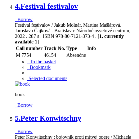
4.
Festival festivalov
Borrow
Festival festivalov / Jakub Molnár, Martina Mašlárová,
Jaroslava Čajková . Bratislava: Národné osvetové centrum,
2022 . 287 s . ISBN 978-80-7121-373-4 . [
1, currently
available 1
]
Call number
Track No.
Type
Info
M 7754
46154
Absenčne
To the basket
Bookmark
Selected documents
book
Borrow
5.
Peter Konwitschny
Borrow
Peter Konwitschny : bojovník proti mŕtvej opere / Michaela