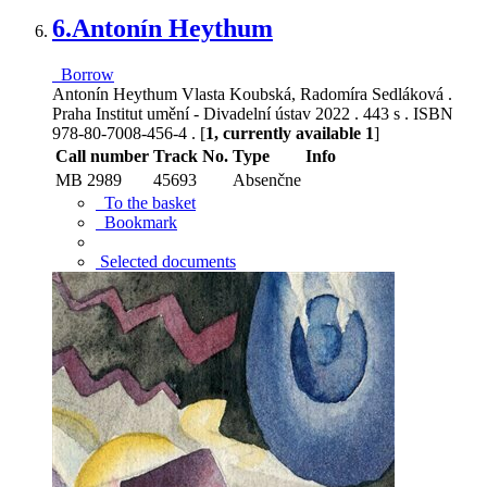
6.
Antonín Heythum
Borrow
Antonín Heythum Vlasta Koubská, Radomíra Sedláková .
Praha Institut umění - Divadelní ústav 2022 . 443 s . ISBN
978-80-7008-456-4 . [
1, currently available 1
]
Call number
Track No.
Type
Info
MB 2989
45693
Absenčne
To the basket
Bookmark
Selected documents