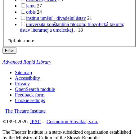
jamu
27
orbis
24
institut umění - divadelní ústav
21
univerzita konštantína filozofa; filozofická fakulta;
ústav literárnej a umeleckej ..
18
#tpl-btn-more
Filter
Advanced Rapid Library
Site map
Accessibility
Privacy
OpenSearch module
Feedback form
Cookie settings
The Theatre Institute
©1993-2026
IPAC
-
Cosmotron Slovakia, s.r.o.
The Theater Institute is a state-subsidized organization established
by the Ministry of Culture of the Slovak Republic