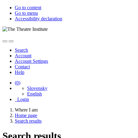
Go to content
Go to menu
Accessibility declaration
Search
Account
Account Settings
Contact
Help
(
0
)
Slovensky
English
Login
Where I am
Home page
Search results
Search results