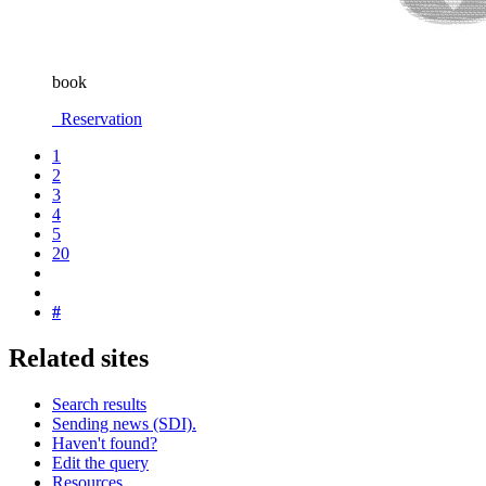
book
Reservation
1
2
3
4
5
20
#
Related sites
Search results
Sending news (SDI).
Haven't found?
Edit the query
Resources