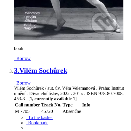
book
Borrow
3.
Vilém Sochůrek
Borrow
Vilém Sochůrek / aut. úv. Věra Velemanová . Praha: Institut
umění - Divadelní ústav, 2022 . 201 s . ISBN 978-80-7008-
453-3 . [
1, currently available 1
]
Call number
Track No.
Type
Info
M 7705
45720
Absenčne
To the basket
Bookmark