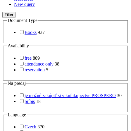
New query
Filter
Document Type
Books
937
Availability
free
889
attendance only
38
reservation
5
Na predaj
je možné zakúpiť si v kníhkupectve PROSPERO
30
prípis
18
Language
Czech
370