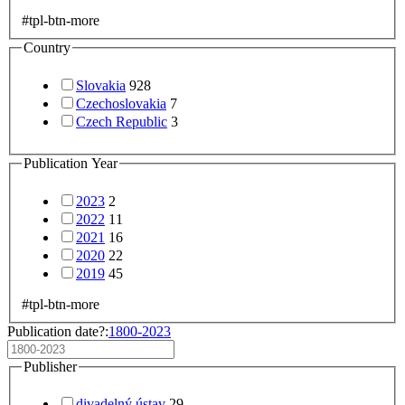
#tpl-btn-more
Country
Slovakia
928
Czechoslovakia
7
Czech Republic
3
Publication Year
2023
2
2022
11
2021
16
2020
22
2019
45
#tpl-btn-more
Publication date?:
1800-2023
Publisher
divadelný ústav
29