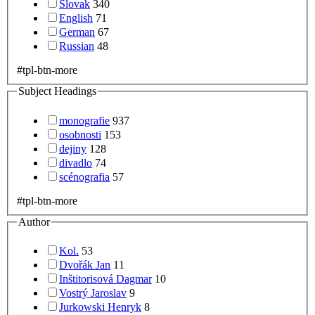
Slovak
340
English
71
German
67
Russian
48
#tpl-btn-more
Subject Headings
monografie
937
osobnosti
153
dejiny
128
divadlo
74
scénografia
57
#tpl-btn-more
Author
Kol.
53
Dvořák Jan
11
Inštitorisová Dagmar
10
Vostrý Jaroslav
9
Jurkowski Henryk
8