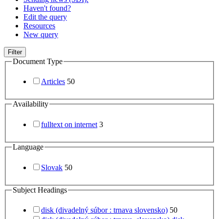
Haven't found?
Edit the query
Resources
New query
Filter
Document Type
Articles
50
Availability
fulltext on internet
3
Language
Slovak
50
Subject Headings
disk (divadelný súbor : trnava slovensko)
50