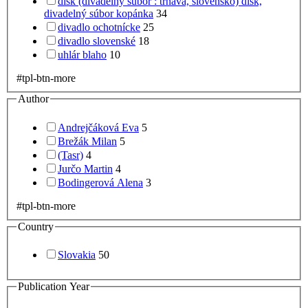
disk (divadelný súbor : trnava, slovensko) disk,
divadelný súbor kopánka
34
divadlo ochotnícke
25
divadlo slovenské
18
uhlár blaho
10
#tpl-btn-more
Author
Andrejčáková Eva
5
Brežák Milan
5
(Tasr)
4
Jurčo Martin
4
Bodingerová Alena
3
#tpl-btn-more
Country
Slovakia
50
Publication Year