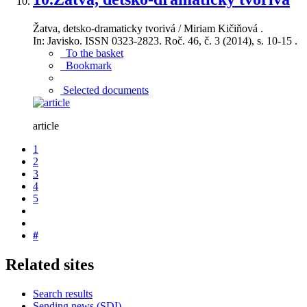
Žatva, detsko-dramaticky tvorivá / Miriam Kičiňová .
In: Javisko. ISSN 0323-2823. Roč. 46, č. 3 (2014), s. 10-15 .
To the basket
Bookmark
Selected documents
article
1
2
3
4
5
#
Related sites
Search results
Sending news (SDI).