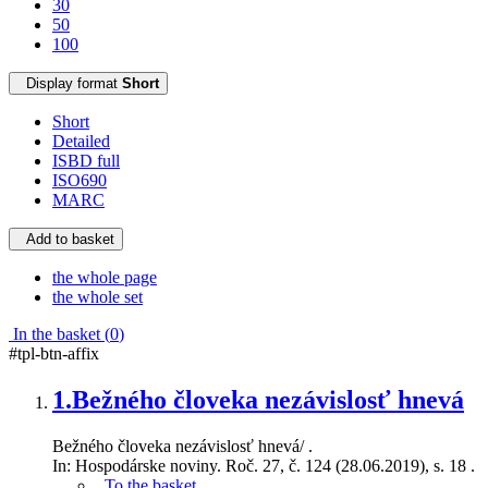
30
50
100
Display format
Short
Short
Detailed
ISBD full
ISO690
MARC
Add to basket
the whole page
the whole set
In the basket (
0
)
#tpl-btn-affix
1.
Bežného človeka nezávislosť hnevá
Bežného človeka nezávislosť hnevá/ .
In: Hospodárske noviny. Roč. 27, č. 124 (28.06.2019), s. 18 .
To the basket