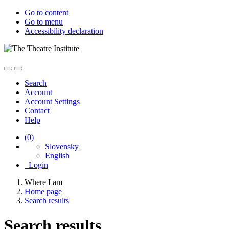
Go to content
Go to menu
Accessibility declaration
Search
Account
Account Settings
Contact
Help
(
0
)
Slovensky
English
Login
Where I am
Home page
Search results
Search results