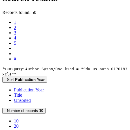
Records found: 50
1
2
3
4
5
#
Your query:
Author Sysno/Doc.kind = "^du_us_auth 0170183
xcla^"
Sort
Publication Year
Publication Year
Title
Unsorted
Number of records
10
10
20