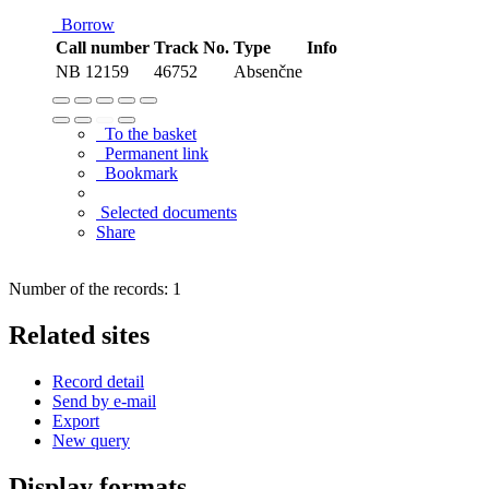
Borrow
Call number
Track No.
Type
Info
NB 12159
46752
Absenčne
To the basket
Permanent link
Bookmark
Selected documents
Share
Number of the records: 1
Related sites
Record detail
Send by e-mail
Export
New query
Display formats