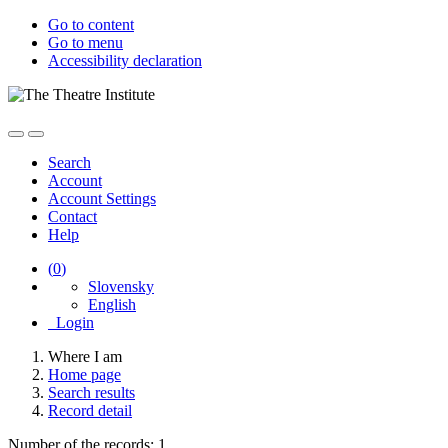
Go to content
Go to menu
Accessibility declaration
Search
Account
Account Settings
Contact
Help
(
0
)
Slovensky
English
Login
Where I am
Home page
Search results
Record detail
Number of the records: 1