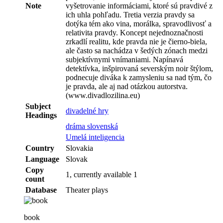
Note
vyšetrovanie informáciami, ktoré sú pravdivé z
ich uhla pohľadu. Tretia verzia pravdy sa
dotýka tém ako vina, morálka, spravodlivosť a
relativita pravdy. Koncept nejednoznačnosti
zrkadlí realitu, kde pravda nie je čierno-biela,
ale často sa nachádza v šedých zónach medzi
subjektívnymi vnímaniami. Napínavá
detektívka, inšpirovaná severským noir štýlom,
podnecuje diváka k zamysleniu sa nad tým, čo
je pravda, ale aj nad otázkou autorstva.
(www.divadlozilina.eu)
Subject
divadelné hry
Headings
dráma slovenská
Umelá inteligencia
Country
Slovakia
Language
Slovak
Copy
1, currently available 1
count
Database
Theater plays
book