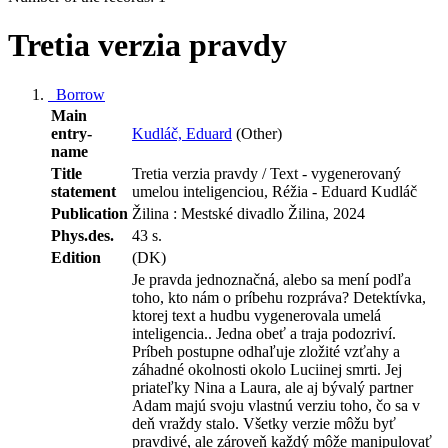
Tretia verzia pravdy
Borrow
Main
entry-
Kudláč, Eduard
(Other)
name
Title
Tretia verzia pravdy / Text - vygenerovaný
statement
umelou inteligenciou, Réžia - Eduard Kudláč
Publication
Žilina : Mestské divadlo Žilina, 2024
Phys.des.
43 s.
Edition
(DK)
Je pravda jednoznačná, alebo sa mení podľa
toho, kto nám o príbehu rozpráva? Detektívka,
ktorej text a hudbu vygenerovala umelá
inteligencia.. Jedna obeť a traja podozriví.
Príbeh postupne odhaľuje zložité vzťahy a
záhadné okolnosti okolo Luciinej smrti. Jej
priateľky Nina a Laura, ale aj bývalý partner
Adam majú svoju vlastnú verziu toho, čo sa v
deň vraždy stalo. Všetky verzie môžu byť
pravdivé, ale zároveň každý môže manipulovať